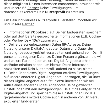
Anzeige
Die Kommunen bei uns reagieren ganz unterschiedlich
auf die Planungen des Landes. Während man in
Niederkrüchten den Plan befürwortet, haben die
Städte Tönisvorst und Krefeld
Veränderungsvorschläge. Für Tönisvorst plant die
Bezirksregierung neue Windräder in Kehn. Die Stadt
würde aber gerne dort weniger Windräder bauen und
dafür mehr zwischen Unterweiden und Steinheide.
Krefeld würde gerne überhaupt Windräder bauen - hier
hat das Land aber keine Flächen vorgesehen. Ziel des
Regionalplans ist 1,8 Prozent der Fläche in den
einzelnen Gebieten für Erneuerbare Energie zu nutzen.
Anzeige