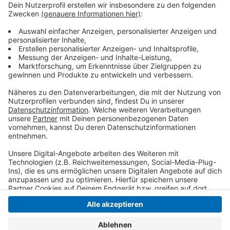
Die entsprechenden Verfahrensunterlagen sind ab
dem 19. Juli 2024 bis einschließlich zum 29. August
2024 online über das
Beteiligungsportal des Landes
Nordrhein-Westfalen
„Beteiligung NRW“ unter dem
Titel 18. Änderung des Regionalplans Düsseldorf
(RPD) öffentlich einsehbar.
Anzeige
Anzeige
Anzeige