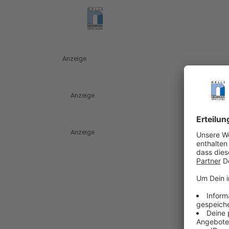
Anzeige
Anzeige
Anzeige