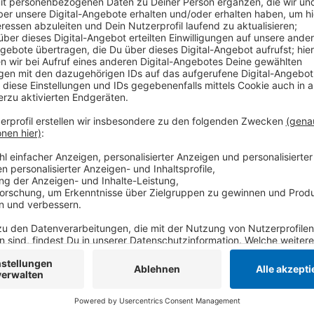
Die Pinguine brauchen noch 14 Punkte, um den wichti
aber neun Spieltage vor Ende der Hauptrunde wohl ni
erst mal Länderspielpause. Nächste Woche Freitag (
Heimspiel gegen die Eisbären Berlin.
Anzeige