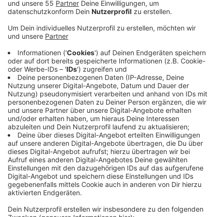
Anzeige
Laut Stadt geht das am Gahlingspfad. Dafür hat sie
eine Vereinbarung mit Aldi-Süd getroffen. Insgesamt
vierzig Plätze stehen dort zur Verfügung, heißt es. Von
19:30 Uhr bis 7:30 Uhr dürfen Anwohner ihre Autos
jetzt dort parken sowie an Sonn- und Feiertagen
ganztägig. Das Ganze ist ein Pilotprojekt - für
Parkende aber kostenpflichtig. Es gibt verschiedene
Preisstufen: Pro Monat kostet das Feierabendparken
zum Beispiel 20 Euro, pro Woche 8 Euro und pro Tag 2
Euro. Die Stadt will damit die Parkplatzsituation in
Krefeld verbessern. Nach Abschluss der Pilotphase
will sie die Erfahrungen dann auswerten und
entscheiden, ob weitere Standorte folgen werden.
Die
Buchung erfolgt digital über die Plattform von
Wemolo
.
Vor Ort wird das Kennzeichen automatisch