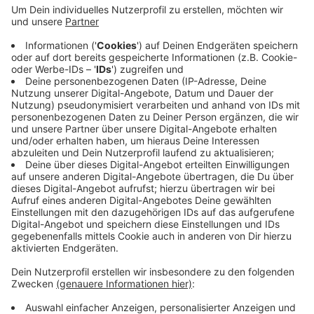
Anzeige
Allein von Juli bis September sind in Krefeld fast elf
Prozent mehr Anlagen installiert worden, als im Quartal
davor. Damit liegt die Stadt demnach über dem
bundesweiten Durchschnitt. Selfmade Energy hat für
den SolarAtlas die Daten der Bundesnetzagentur
ausgewertet - und alle Städte in Deutschland
miteinander verglichen.
Anzeige
Anzeige