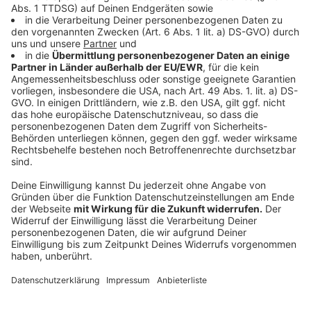
©
picture alliance/dpa | Daniel Karmann
PFAS sind allgegenwärtig: Sie finden sich in
Gewässern, Böden, Lebensmitteln und sogar im
menschlichen Blut. Besonders problematisch ist ihre
Verbreitung über Kläranlagen und kontaminierte Böden
Anzeige
Krebs, Leber- und Nierenschäden: PFAS
unter Verdacht
Anzeige
Genau hier liegt das Gesundheitsrisiko: Einige PFAS-
Varianten stehen im Verdacht, Krebs auszulösen oder