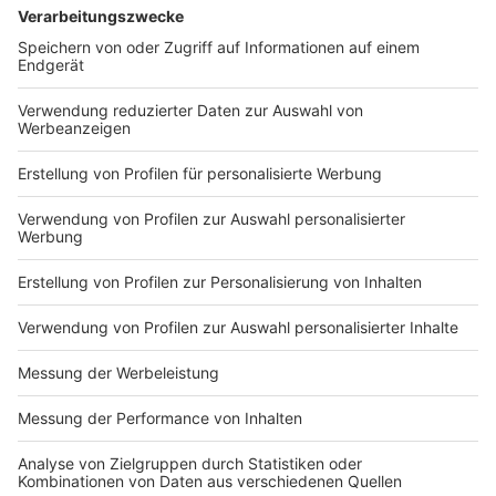
Leber- und Nierenschäden zu verursachen. Ein großes
gesundheitliches Fragezeichen, das die EU ernst
nimmt.
Die EU-Kommission und das EU-Parlament arbeiten
bereits an einer Regulierung und teilweise einem
Verbot dieser Chemikalien – ein kniffliges Unterfangen
allerdings. Denn wer PFAS verbietet, muss auch
Alternativen schaffen: Wie sollen dann
Feuerlöschmittel funktionieren? Wie lässt sich
Outdoor-Ausrüstung wasser- und schmutzabweisend
machen?
Die Lage ist kompliziert: Nicht alle PFAS-Varianten
sind gleich gefährlich, und ein einfaches Verbot würde
ganze Industrien lahmlegen.
Autor: José Narciandi
Anzeige