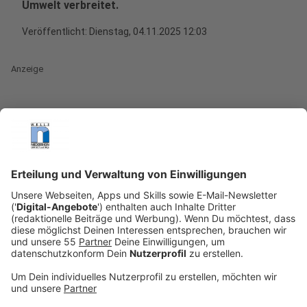
Umwelt verbreitet.
Veröffentlicht:
Dienstag, 04.11.2025 12:03
Anzeige
In 42 von 46 untersuchten Proben bundesweit fanden
die Fachleute diese Chemikalien
- beunruhigende
Zahlen für ein Schadstoff-Problem, das längst auch
NRW betrifft. Das Tückische an den sogenannten
Ewigkeitschemikalien: Sie verschwinden nicht einfach.
Sie landen im Trinkwasser, in Flüssen, im Grundwasser
und sogar in Lebensmitteln -und lassen sich
mittlerweile auch im menschlichen Körper nachweisen.
Anzeige