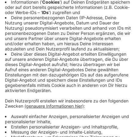
NRW misst seit 20 Jahren – mit gemischten
Ergebnissen
Anzeige
In Nordrhein-Westfalen wird die PFAS-Belastung seit
fast zwei Jahrzehnten intensiv kontrolliert - und es
gibt tatsächlich gute Nachrichten: In Gewässern wie
der Ruhr oder dem Rhein ist die Gesamtbelastung
deutlich zurückgegangen. Allerdings zeigt sich
gleichzeitig ein anderes Phänomen: Die Experten
entdecken immer mehr verschiedene PFAS-Arten. Das
mag paradox klingen, bedeutet aber nicht automatisch
mehr Schadstoffe insgesamt - vielmehr gibt es mehr
verschiedene Untergruppen dieser Chemikalienklasse.
Laut einem Bericht des Landesamts für
Natur, Umwelt
und Klima NRW
werden die landesweit angestrebten
Umweltqualitätsnormen für PFAS jedoch noch nicht
erreicht. Es bleibt also noch viel zu tun.