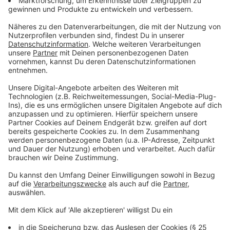
Anzeige
Überall präsent - vom Feuerlöschmittel bis
zur Outdoor-Jacke
Anzeige
Das Problem liegt in der breiten Anwendung dieser
Chemikalien: PFAS werden vor allem wegen ihrer
einzigartigen Eigenschaften eingesetzt. Sie sind
wasser-, öl- und schmutzabweisend. Diese Fähigkeiten
machen sie für Industrie und Verbraucher attraktiv.
Man findet PFAS deshalb in Feuerlöschmitteln, in
Beschichtungen von Textilien und Outdoor-
Ausrüstung, aber auch in Lebensmittelverpackungen.
Anzeige