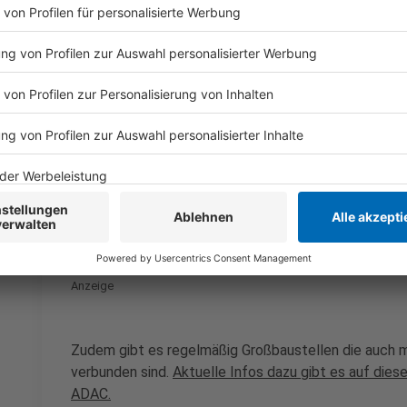
©
picture alliance/dpa | Marcus Brandt
Anzeige
Vom 14. bis 24. November wird der
Kölner Hau
Sowohl für den Fern- als auch Nahverkehr. Der G
elektronische Stellwerk der Deutschen Bahn. 
Regionalzüge um den Hauptbahnhof herumgeführt
sowie die Verkehrsmittel der KVB zur Verfügung
Auf der Strecke der
S6
wird es bis zum
14. Dez
Unterrath und Essen HBF nur Busse als Ersatzve
diverse Arbeiten statt, unter anderem muss in H
Anzeige
Zudem gibt es regelmäßig Großbaustellen die auch 
verbunden sind.
Aktuelle Infos dazu gibt es auf die
ADAC.