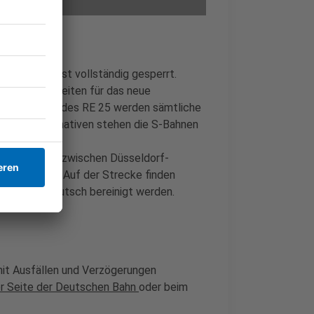
ptbahnhof
fast vollständig gesperrt.
rund sind Arbeiten für das neue
Mit Ausnahme des RE 25 werden sämtliche
. Als Alternativen stehen die S-Bahnen
.
ember 2025
zwischen Düsseldorf-
rkehr geben. Auf der Strecke finden
ösel ein Erdrutsch bereinigt werden.
mit Ausfällen und Verzögerungen
ser Seite der Deutschen Bahn
oder beim