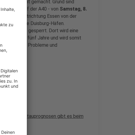
chtungen
dicht gemacht. Grund sind
 Sperrung auf der A40 - von
Samstag, 8.
5 Uhr,
in Fahrtrichtung Essen von der
nschlussstelle Duisburg-Häfen.
ahr weiterhin gesperrt. Dort wird eine
uft sich auf fünf Jahre und wird somit
ch für etliche Probleme und
rungen oder Stauprognosen gibt es beim