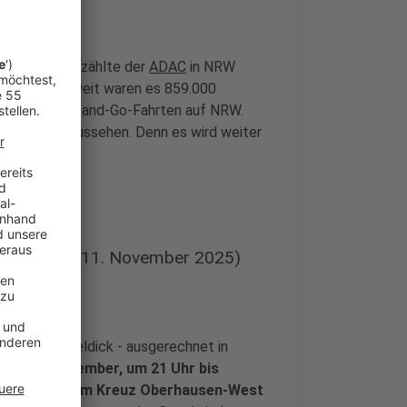
mer 1. 2023 zählte der
ADAC
in NRW
nge. Bundesweit waren es 859.000
Staus und Stop-and-Go-Fahrten auf NRW.
cht anders aussehen. Denn es wird weiter
geben.
rrt (Stand 11. November 2025)
mber knüppeldick - ausgerechnet in
itag, 7. November, um 21 Uhr bis
3 zwischen dem Kreuz Oberhausen-West