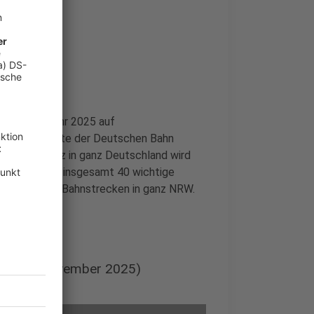
etroffen
en sich im Jahr 2025 auf
Auch Fahrgäste der Deutschen Bahn
s Schienennetz in ganz Deutschland wird
 2030 sollen insgesamt 40 wichtige
atürlich auch Bahnstrecken in ganz NRW.
 (Stand November 2025)