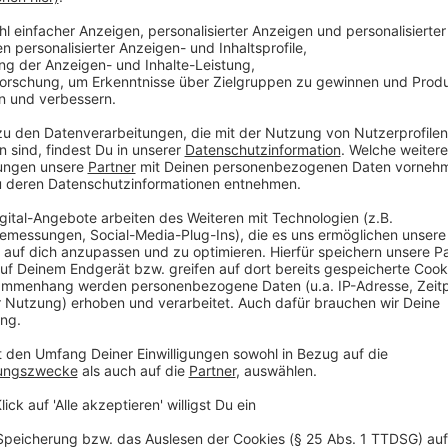
und dem Kreuz Breitscheid in beiden Fahrtri
Arbeiten am Kreuz Kaiserberg. Hinzu kommt eine
November, 9 Uhr, bis Montag, 10. November, 
Anschlussstelle Duisburg-Rheinhausen bis zur A
Die
A45
bei Lüdenscheid bleibt auch in diesem J
neue Brücke gebaut. Die Dauer der Sperrung belä
auch in den nächsten Jahren bei Autofahrern no
Verzögerungen sorgen.
Anzeige
Aktuelle Infos gibt es beim ADAC
Anzeige
Weitere Infos rund um aktuelle Baustellen, Verzöge
ADAC.