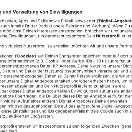
Anzeige
Nordrhein-Westfalen ist Deutschlands Stauland Num
172.000 Staus mit insgesamt 271.000 Kilometern lä
Kilometer Stau. Damit fallen fast ein Drittel aller 
Diese Zahlen werden vermutlich für das Jahr 2025 ni
zahlreiche Autobahnsperrungen und Großbaustellen 
Anzeige
Diese Autobahnen werden 2025 noch gespe
Anzeige
Für Autofahrer im Ruhrgebiet kommt es im Nove
einem Monat, der ohnehin staulastig ist. Von
Fre
Montag, 17. November, um 5 Uhr wird die A