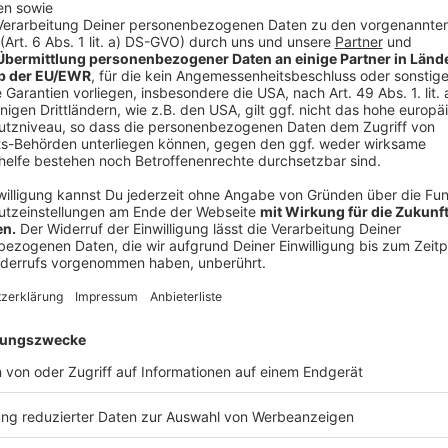
Anzeige
Auch Fahrgäste der deutschen Bahn sind b
Anzeige
Aber nicht nur Pendler, die das Auto benutzen, müss
Streckensperrungen und Verzögerungen einstellen. 
müssen in diesem Jahr viel extra Zeit einplanen. Da
momentan von der Deutschen Bahn modernisiert. Bis
Teilstrecken saniert werden. Betroffen davon sind n
Anzeige
Diese Bahnstrecken werden 2025 gesperrt
Anzeige