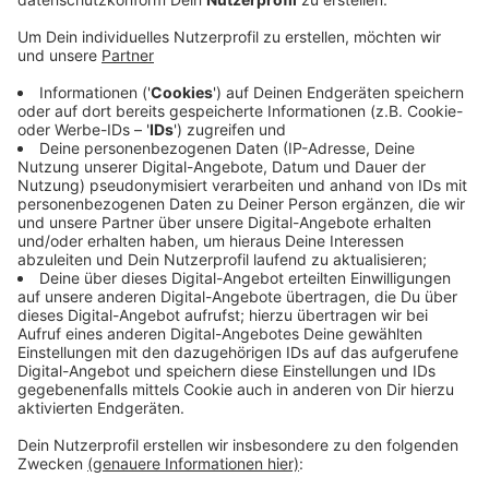
Veröffentlicht:
Dienstag, 25.01.2022 15:47
Anzeige
Für die Uerdinger ist der 28-Jährige ein alter
Bekannter. Denn Talarski hat zwischen 2016 und 2018
schon einmal für den KFC gespielt und erzielte in
dieser Zeit 15 Tore. Aktuell spielt Talarski noch für
den Liga-Konkurrenten VfB Homberg. Mit der
Neuverpflichtung will der KFC Uerdingen auch ein
Zeichen setzen. Denn der Verein will in der
kommenden Spielzeit verstärkt auf Spieler aus der
Region setzen.
Anzeige