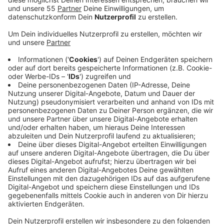
geoutet. Die umstrittene Inititative ist das größte
Coming Out, das es in der katholischen Kirche je
gab.
Veröffentlicht:
Mittwoch, 02.02.2022 16:25
Anzeige
Ihre sexuelle Orientierung entspricht nicht dem, was
die katholische Kirche erlaubt. Die Caritas für Krefeld
zeigt sich solidarisch mit den Menschen, die dem
Coming Out im kirchlichen Kontext ein Gesicht
gegeben haben, heißt es in einer Erklärung. Auch von
der kirchlichen Seite kommt Unterstützung.
OutInChurch habe gezeigt, dass es eine
unterstützende Stimme braucht, so Pfarrer Frank
Schürkens aus Krefeld. Immer mehr Pfarrer würden
Betroffenen anbieten, über Erfahrungen mit