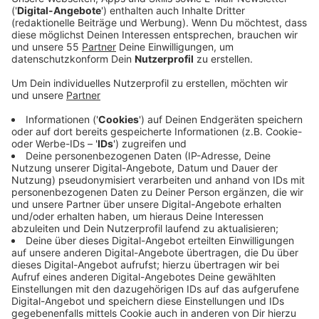
Der Song ist eine Ode an die kalifornischen
Musiklegenden der 1960er, wie zum Beispiel die Beach
Boys oder The Mamas and The Papas und schon - wie
angekündigt - ein Vorgeschmack auf das, was Fans auf
dem neuen Album erwarten darf. Mit ihrem letzten
Album "Human" erreichten sie 30 Milliarden Streams
weltweit. One Republic zählt auch in 2022 noch zu den
erfolgreichsten Popbands der Geschichte. Fans haben
die Chance, ihre neue Single bald als Live-Perofrmance
zu sehen, denn One Republic geht auch bald wieder
selbstverständlich auf Tour.
Anzeige
Wir benötigen Ihre