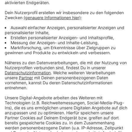
Zustimmung, um den YouTube
Video-Service zu laden!
Wir verwenden einen Service eines
Drittanbieters, um Videoinhalte
einzubetten. Dieser Service kann
Daten zu Ihren Aktivitäten
sammeln. Bitte lesen Sie die
Details durch und stimmen Sie der
Nutzung des Service zu, um dieses
Video anzusehen.
Mehr Informationen
Die neue Single von One Republic: "West Coast"
Akzeptieren
Anzeige
powered by
Usercentrics Consent
Management Platform