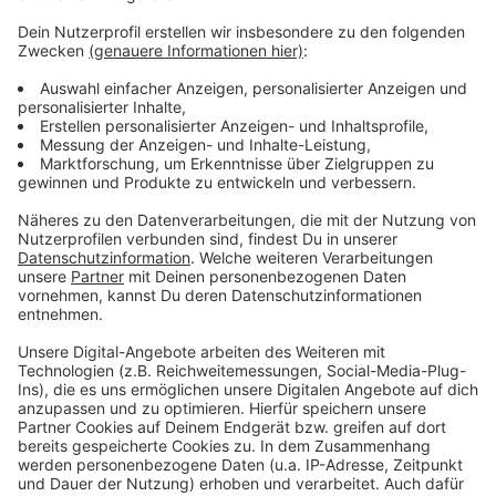
Drittanbieters, um Videoinhalte
einzubetten. Dieser Service kann
Daten zu Ihren Aktivitäten
sammeln. Bitte lesen Sie die
Details durch und stimmen Sie der
Nutzung des Service zu, um dieses
Video anzusehen.
Mehr Informationen
OneRepublic - I Ain’t Worried (From “Top Gun:
Maverick”) [Official Music Video]
Akzeptieren
Anzeige
powered by
Usercentrics Consent
Management Platform
Anzeige