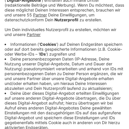
Der Bizeps von Schauspieler Miles Teller sei schuld,
dass der Song so erfolgreich ist, hat OneRepublic-
Sänger Ryan Tedder letztens gesagt. Schließlich wird
die Szene aus dem Film in der der Schauspieler mit
seinen Kollegen am Strand Ball spielt immer wieder bei
Tik Tok geteilt. Wir glauben ja eher, dass es daran liegt,
dass "I Ain’t Worried" eine sehr eingängige Popnummer
ist.
Anzeige
Wir benötigen Ihre
Zustimmung, um den YouTube
Video-Service zu laden!
Wir verwenden einen Service eines