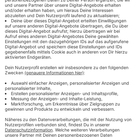
Studioalbum der GRAMMY-nominierten Band, die über
16 Millionen Platten weltweit verkaufen konnte. Die
Platin-Single "I Ain‘t Worried" ist Auftakt ihres neuen
Albums, das insgesamt mit 15 Tracks bestückt ist und
beinhaltet unter anderem die Single "I Don‘t Wanna
Wait" in Kollaboration mit David Guetta.
Über das neue Album erklärt Fronstänger Ryan Tedder:
"'Artificial Paradise' begann eigentlich mit einem Song
namens 'West Coast', den wir 2016 in einem
Hotelzimmer in New Orleans aufgenommen haben.
Dieser Song führte in den letzten acht Jahren zu einer
Reihe von anderen, die zusammen keinen Sinn ergaben,
aber wir sammelten weiter Songs und schrieben
weiter; wie wir es tun, in verschiedenen Hotelzimmern
und Studios auf der ganzen Welt."
Anzeige