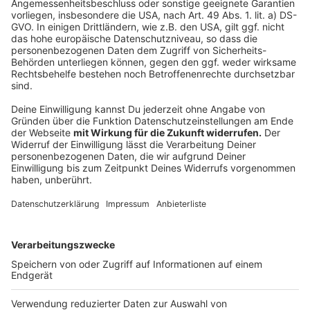
Wir verwenden einen Service eines
Drittanbieters, um Videoinhalte
einzubetten. Dieser Service kann
Daten zu Ihren Aktivitäten
sammeln. Bitte lesen Sie die
Details durch und stimmen Sie der
Nutzung des Service zu, um dieses
Video anzusehen.
Mehr Informationen
OneRepublic erfreut in der Sommerzeit mit einem
Longplayer seine Fans. Mit 15 Titeln ist das sechste
Akzeptieren
Studioalbum der erfolgreichen Band auf dem Markt.
powered by
Usercentrics Consent
Eine der Lead-Singles: "Hurt"
Management Platform
Anzeige