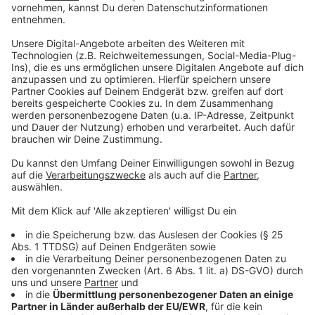
Das neue Album von OneRepublic zum
Durchhören
Anzeige
Anzeige
Die Single "Hurt" von OneRepublic
Anzeige
Wir benötigen Ihre
Zustimmung, um den YouTube
Video-Service zu laden!