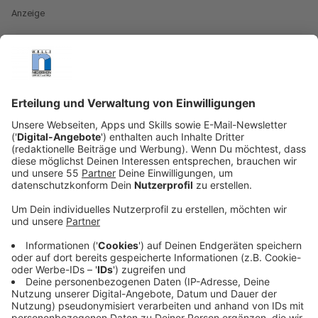
Anzeige
Die Fans dürfen sich auf ein Album freuen, das
OneRepublic und ihr Können ziemlich gut beschreibt.
Von klassischen Pop-Melodien bis zu tiefgründigeren
Balladen. Mit "Artificial Paradise" will die Mega-Band
nochmal eigene Maßstäbe in der Szene setzen und
zeigen, dass sie auch weiterhin zu den absoluten Top-
Acts der Popmusik gehören.
Anzeige
Das sagt die Band über ihr neues Album
Anzeige
Bei "Artificial Paradise" handelt es sich um das sechste