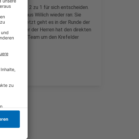
n Hälfte mit 2 zu 1 für sich entscheiden.
 Mittelham aus Willich wieder ran: Sie
0 gewinnen - jetzt geht es in der Runde der
 Ruder-Achter der Herren hat den direkten
gslauf für das Team um den Krefelder