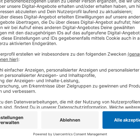
Die Niederländerinnen konnten das Spiel in der zweite
Am Dienstag (30.07.) muss Tischtennis-Spielerin Nina
konnte ihr Spiel gegen die Australierin Jee mit 4 zu 
letzten 32 gegen die Koreanerin Pyon. Der deutsche
Finaleinzug verpasst: Jetzt steht noch ein Hoffnun
Laurits Follert an.
Anzeige