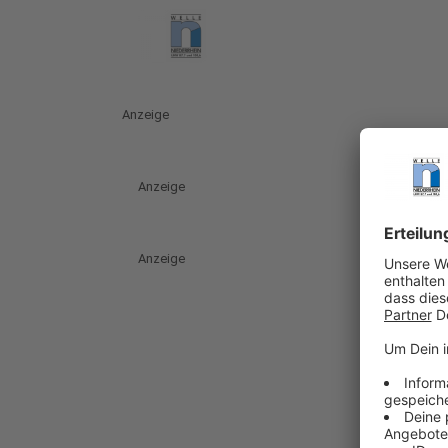
Anzeige
Anzeige
Anzeige