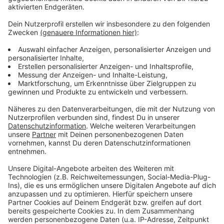
Zustimmung, um den YouTube
Video-Service zu laden!
Wir verwenden einen Service eines
Drittanbieters, um Videoinhalte
einzubetten. Dieser Service kann
Daten zu Ihren Aktivitäten
sammeln. Bitte lesen Sie die
Details durch und stimmen Sie der
Nutzung des Service zu, um dieses
Video anzusehen.
Mehr Informationen
Die neue Single des Popkünstlers Olly Murs - hier bei
"Die Of A Broken Heart".
Akzeptieren
Anzeige
powered by
Usercentrics Consent
Management Platform