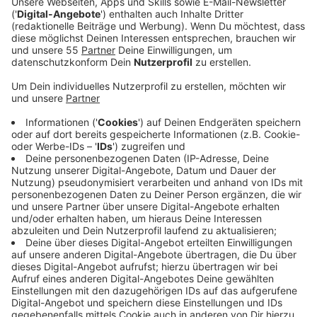
Nach nun bereits 5 Jahren als Juror bei The Voice UK
und einer fast gleichlangen Pause mit eigener Musik,
hat Olly jetzt neues Material für Fans. "Die Of A
Broken Heart" ist laut Murs selbst ein Song mit
Ohrwurmpotential und der Start für sein Comeback.
Seine bisherig veröffentlichten Alben sind bis heute
mehrfach mit Platin ausgezeichnet, erzielten hunderte
Millionen Streams und Videoaufrufe. Für seine Touren
verkaufte Olly Murs knapp zwei Millionen Tickets. Mit
der neuen Single bringt er sich wieder in Stellung für
neue Konzerte.
Anzeige
Wir benötigen Ihre