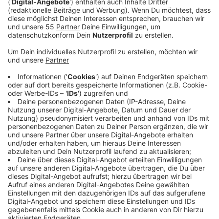
So Easy (To Fall In Love)“ konnte weltweit bereits
über 400 Millionen Spotify-Streams erreichen. Im
Februar 2026 stieg der Song auf Platz #6 (Peak) der
globalen Spotify Charts auf. In Deutschland konnte
sich „So Easy (To Fall In Love)“ Platz #36 (Peak) in
den Spotify Charts sichern.
„The Art Of Loving“ erreichte 2025 Platz #6 der
offiziellen deutschen Album Charts, und gilt als ihr
persönlichstes Werk, welches durch seine Wärme,
Ehrlichkeit und emotionale Tiefe besticht. Aufbauend
auf dem Erfolg ihres Debüts „Messy“ wirkt Olivia nun
reifer, nachdenklicher und zugänglicher als je zuvor.
Ihre Songs drehen sich um Themen wie Selbstfindung,