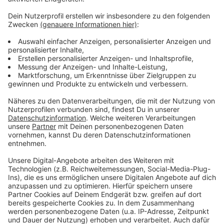
Beziehungen und die kleinen Wahrheiten des Alltags.
Olivia Dean hat im April ihre bislang größte
internationale „The Art Of Loving Live Tour” gestartet.
Konzerte sind in Europa, Nordamerika, Australien und
Neuseeland geplant. Die Tournee beginnt in
Großbritannien, wo sie die Londoner O2 Arena für
sechs Nächte komplett ausverkaufen konnte (über
100K Tickets).
Anzeige
Anzeige