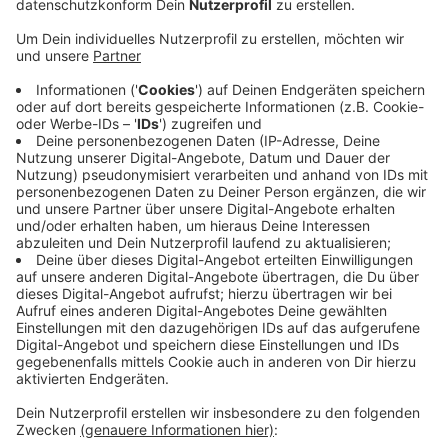
Anzeige
Das Ticketsystem für Bus und Bahn wird VRR-weit
umgestellt. Ab sofort gibt es nur noch drei
Preisstufen: innerhalb eines Gebiets, ins
Nachbargebiet oder im gesamten Verbund. Dies führt
dazu, dass kurze Strecken zwischen zwei
Tarifgebieten teurer werden. Beispielsweise steigt der
Preis zwischen Fischeln und Willich von 3,80 € auf 7,80
€. Eine günstigere Alternative bietet der eezy-Tarif,
der die Kosten nach Luftlinie berechnet und über eine
App genutzt wird. Die NEW in Viersen unterstützt den
Start des digitalen Tarifs mit einer Rabattaktion und
verschenkt 5 Euro Startguthaben.
Anzeige