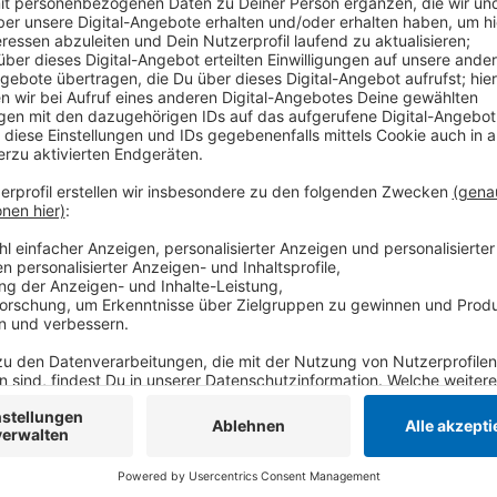
In St. Tönis können sich Passanten zum Beispiel auf
Rathausplatz einloggen - in Vorst unter anderem am 
ihrem Smartphone oder Tablet nur das entsprechende
Tönisvorst". Das Projekt wird von der Europäischen Un
Jahre laufen.
Anzeige