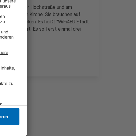
 einem Teil der Hochstraße und am
Markt vor der Kirche. Sie brauchen auf
 Netz anklicken. Es heißt "WiFi4EU Stadt
ion gefördert. Es soll erst einmal drei