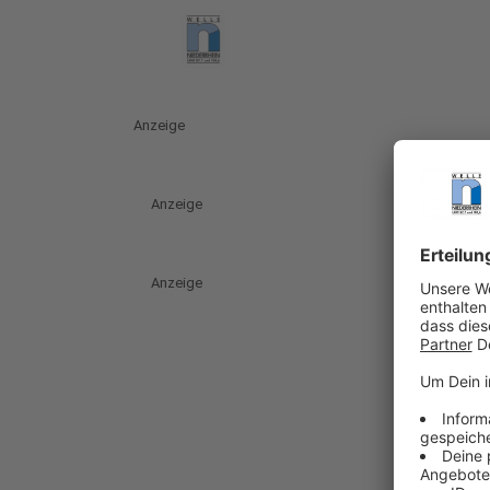
Anzeige
Anzeige
Anzeige