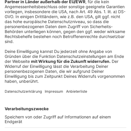
sonntags von 13 bis 18 Uhr
öffnen. Damit solle
das Gedränge in Fußgängerzonen an den
Adventssamstagen entzerrt werden, so Laumann.
Es handele sich um eine einmalige Maßnahme in
der Corona-Pandemie. Das Land wolle damit nicht
den Sonntagsschutz aushöhlen. „Ich hoffe, dass
das nicht vor Gericht kommt“, sagte Laumann
Weihnachtsmärkte
werden durch die neue
Coronaschutz-Verordnung unter Auflagen erlaubt.
Voraussetzungen sind eine Zugangssteuerung, ein
Hygienekonzept und Namenslisten für Stehtische
etwa an Glühweinständen. Es gibt keine
durchgehende Maskenpflicht. An Ständen müssen
Verkäufer und Kunden zwar eine Mund-Nasen-
Bedeckung tragen. In den Gängen zwischen den
Marktständen ist eine Maske dagegen „nicht
zwingend“.
Entgegen einiger Forderungen soll es in NRW
keine generellen Alkoholverbote
geben. NRW-