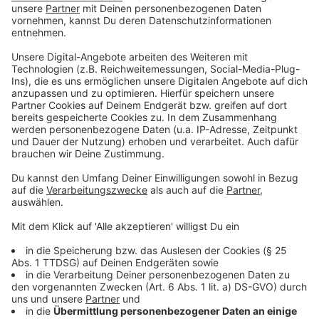
Euro Bußgeld nun für falsche Angaben fällig werden -
diese Personen müssen es auch selbst bezahlen.
Gesundheitsminister Karl-Josef Laumann kündigte an,
dass es Kontrollen geben werde.
Anzeige
Weihnachtsmärkte unter Auflagen - Sonntags
dürfen Geschäfte öffnen
Anzeige
Außerdem verkündete Laumann einen Tag vor Ablauf
der alten Coronaschutzverordnung (30. September),
dass es weitere Maßnahmen gebe, die in der neuen
Verordnung vom 1. Oktober an geben werde:
In der Adventszeit dürfen
Geschäfte in NRW