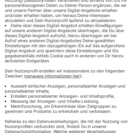
betroffenen Stadt beziehungsweise dem Landkreis
durchgesetzt werden.
Anzeige
Neues Bußgeld für "Donald Duck"
Anzeige
Es ist auch ein neues Bußgeld beschlossen worden -
von mindestens 250 Euro. Diese Summe ist immer
dann fällig, wenn sich jemand in einem Restaurant oder
in der Kneipe mit einem falschen Namen einträgt.
Beliebt sind “Donald Duck” oder “Superman”. Wenn es
nach dem Bund geht, dann muss der Wirt das Bußgeld
zahlen. Weil auch der Betreiber einer Gaststätte oder
eines Restaurants Verantwortung trägt, sagt Kanzlerin
Merkel. Die Landesregierung hat festgelegt, dass 250