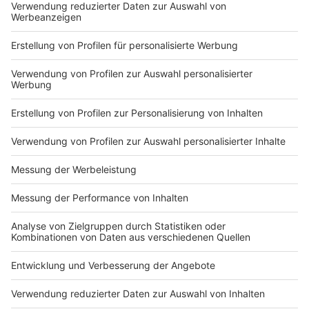
Gesundheitsminister Laumann sagt, er könne sich
das - wenn überhaupt - nur vorstellen, falls die
Ursache für ansteigende Zahlen überhaupt nicht
klar sei.
„Wenn sich vier Doppelkopf-Freunde in
der Kneipe treffen, warum sollen sie dann kein
Bier dazu trinken, wenn der Wirt danach die Gläser
bei 60 Grad spült?“.
In NRW ist
keine Maskenpflicht am
Arbeitsplatz in Büros und Behörden
geplant. Er
sehe keinen Anlass dafür, dass es in NRW wie in
Berlin allgemeine Regelungen über alle Behörden
und Büros hinweg geben müsste, sagte Laumann.
Corona-Infektionen am Arbeitsplatz machten nur
rund sechs Prozent aller Infektionen aus.
Sobald es möglich ist, will der NRW-
Gesundheitsminister
Schnelltests
einsetzen. Mit
ihnen kann innerhalb einer halben Stunde ermittelt
werden, ob jemand infiziert ist oder nicht.