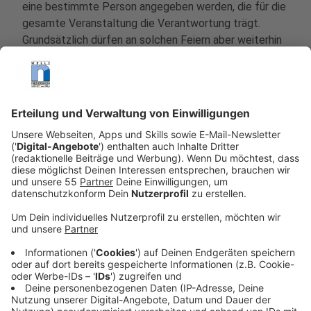
eine bestimmte Person angegeben werden, die für die
gesamte Veranstaltung die Verantwortung trägt.
Grundsätzlich dürfen an solchen Feiern aber weiterhin
bis zu 150 Personen teilnehmen
Anzeige
Im privaten Bereich gibt es bisweilen keine offizielle
Beschränkung. Dafür aber eine eindringliche
Empfehlung, sich auf maximal 25 - schlimmstenfalls
sogar zehn Gäste - zu beschränken. NRW-
Ministerpräsident Armin Laschet (CDU) betonte, dass
diese Verschärfung nicht ab sofort überall und
automatisch gilt, sondern erst dann wenn die Zahl der
Neuinfektionen von 35 pro 100.000 Einwohner
überschritten wird. Bei 50 Neuinfektionen pro 100.000
Einwohner, das gilt zum Beispiel für Hamm, gelten die
verschärften Regeln. Diese sollen aber auch nur in der