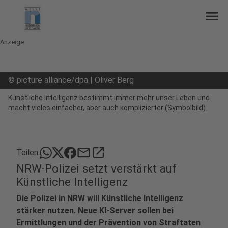
menu
Anzeige
©
picture alliance/dpa | Oliver Berg
Künstliche Intelligenz bestimmt immer mehr unser Leben und
macht vieles einfacher, aber auch komplizierter (Symbolbild).
mail
open_in_new
Teilen:
NRW-Polizei setzt verstärkt auf
Künstliche Intelligenz
Die Polizei in NRW will Künstliche Intelligenz
stärker nutzen. Neue KI-Server sollen bei
Ermittlungen und der Prävention von Straftaten