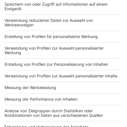
die Polizei in NRW verstärkt auf technologische
Innovationen setzt, um ihre Arbeit zu optimieren.
Gleichzeitig bleibt die Debatte um Datenschutz und
Kosten ein zentraler Punkt, der auch in Zukunft für
Diskussionen sorgen dürfte.
Die neuen KI-Server sollen noch in diesem Jahr in
Betrieb genommen werden. Ob sie die Erwartungen
erfüllen und die Ermittlungsarbeit tatsächlich
revolutionieren können, wird sich in der Praxis zeigen
Autoren: José Narciandi & Joachim Schultheis
Anzeige