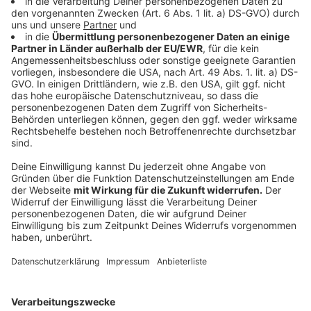
Zusammenarbeit mit der Firma Palantir sorgt für
Diskussionen. Datenschützer und die Opposition
kritisieren, dass Palantir dem Multimilliardär Peter
Thiel gehört, einem prominenten Unterstützer vom
US-Präsident Donald Trump
. Zudem ist die Software
äußerst kostspielig: Für sechs Jahre Nutzung zahlt das
Land NRW 39 Millionen Euro. Datenschützer sehen
außerdem kritisch, dass Palantir polizeiliche
Datenbanken miteinander verknüpft, was potenziell
sensible Informationen gefährden könnte.
Anzeige
Das sind Zukunftsperspektiven
Anzeige
Die geplante Ausweitung des KI-Einsatzes zeigt, dass