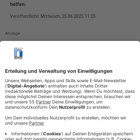
helfen.
Veröffentlicht:
Mittwoch, 25.06.2025 11:25
Anzeige
Noch in diesem Jahr will
die Polizei in Nordrhein-
Westfalen ihre Arbeit mit Künstlicher Intelligenz (KI)
deutlich ausweiten
. Geplant ist der Einsatz einer KI, die
eigenständig Social-Media-Kanäle und sogar
verschlüsselte Foren durchforstet, um Hinweise auf
Anschlagspläne zu finden. Die KI soll außerdem in der
Lage sein, Nachrichten in Echtzeit zu übersetzen.
Dafür wird im Rhein-Erft-Kreis eine spezielle
Hardware-Anlage installiert. Ziel ist es, Massendaten
effizienter auszuwerten und so die Ermittlungsarbeit
zu verbessern.