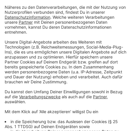
Anzeige
©
picture alliance/dpa | Volker Danisch
NRW-Innenminister Herbert Reul. Er ist großer
Verfechter von schneller und konsequenter
Täterverfolgung.
Anzeige
Kritik an der Nutzung von KI
Anzeige
Trotz der Erfolge gibt es auch erhebliche Kritik an der
Nutzung von KI durch die Polizei. Besonders die