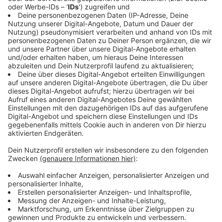
Anzeige
Bisherige Erfahrungen mit KI bei der Polizei
Anzeige
Die Polizei in NRW nutzt bereits seit Jahren KI-
gestützte Software. Ein prominentes Beispiel ist das
Programm "Gotham" der
US-Firma Palantir
, das seit
etwa vier Jahren im Einsatz ist. Diese Software hilft
dabei, Straftaten zu verhindern, bevor sie entstehen.
So konnte beispielsweise eine anonyme Amokdrohung
aufgeklärt werden. Darüber hinaus wird die Software
genutzt, um vorherzusagen, in welchen Wohngebieten
verstärkt mit Einbrüchen zu rechnen ist. Auch bei der
Analyse von Datenmengen im Zusammenhang mit
Ermittlungen zu Kinderpornografie kommt KI bereits
zum Einsatz.