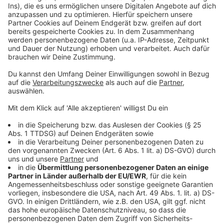
Strom informiert zum Beispiel über lokale Radiosender.
Anzeige
Checkliste zur Notfallvorsorge vom BBK
Anzeige
Wer nicht weiß, womit er anfangen soll: Keine Sorge!
Das BBK stellt
eine praktische Checkliste
zur
Verfügung. Damit lässt sich der Vorrat Schritt für
Schritt aufbauen.
Autor: Tim Schmermbeck
Anzeige