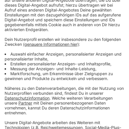
wichtige Medikamente und persönliche Dokumente.
Wichtig: Vorsorge bedeutet nicht Hamstern! Es geht
um durchdachtes Planen - nicht um panisches
Einkaufen.
Anzeige
Kommunikation bei Stromausfall: Kurbelradio
statt Handy
Anzeige
Im Katastrophenfall kann es schnell passieren, dass
Strom und Mobilfunknetze ausfallen, wie zuletzt in
Spanien oder Portugal. Deshalb rät das BBK,
zusätzlich ein batteriebetriebenes Radio oder ein
Kurbelradio bereitzuhalten. So bleibt ihr auch ohne