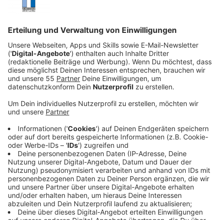
Anzeige
Was gehört in den Notfallvorrat - und warum
vorsorgen wichtig ist
Anzeige
Sirenen, Warn-Apps, Probealarme - viele kennen das
Geräusch, doch im Ernstfall zählt mehr als nur ein
Signal: Wer vorbereitet ist, schützt sich und andere
besser. Das
Bundesamt für Bevölkerungsschutz und
Katastrophenhilfe
(BBK) empfiehlt deshalb, frühzeitig
einen Notfallvorrat anzulegen.
Der Begriff "Notfallvorrat" klingt zwar dramatisch,
meint aber einfache, lebenswichtige Dinge: sauberes
Trinkwasser, haltbare Lebensmittel, Hygieneartikel,