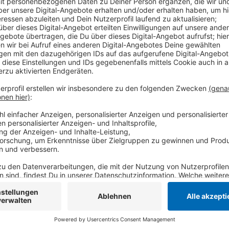
Damit platziert sich Krefeld im Durchschnitt der ver
Quadratmeter liegt. Der trockenste Monat des Jahres
Niederschlag pro Quadratmeter. Hier wurde auch di
Celsius gemessen. Wie viel Niederschlag es im Kreis 
keine aktuellen Zahlen vor.
Anzeige