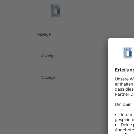
Anzeige
Anzeige
Anzeige