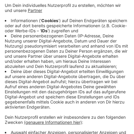
Im Niederrheinpokal wurden die Viertelfinal-Paarungen
ausgelost. Der SC St. Tönis trifft Mitte November auf
den VfB 03 Hilden. Beide Teams spielen in der Oberliga
und liegen aktuell nur einen Punkt in der Tabelle
auseinander. Für den SC St. Tönis scheint die Aufgabe
machbar. Sollte der Verein das Viertelfinale gewinnen,
wartet im Halbfinale entweder der FC Büderich oder
der Wuppertaler SV. Der KFC Uerdingen ist bereits aus
dem Wettbewerb ausgeschieden.
Anzeige