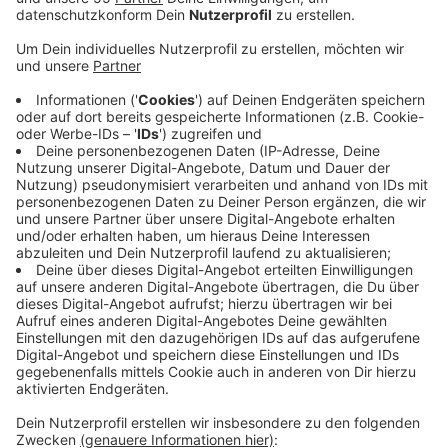
Anzeige
Die gibt es seit etwas mehr als einem Jahr. Bei uns am
Niederrhein sind im letzten Jahr sechs Geldautomaten
gesprengt worden. Landesweit waren es deutlich
mehr. Die Sonderkommission konnte in rund einem Jahr
35 Tatverdächtige festnehmen - hauptsächlich aus
den Niederlanden. Außerdem sind die Fälle von
Automatensprengungen um etwa 15 Prozent
zurückgegangen. Die Einsatzkräfte haben zum Beispiel
auch Testsprengungen an Automaten durchgeführt:
Um die Farbpatronen zu prüfen, die viele Banken in
ihren Geldkassetten verbauen. Die machen das Geld
bei einer Sprengung unbrauchbar - allerdings gibt es
dafür auch einen großen Schwarzmarkt in Afrika.