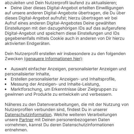
Erlaubtes Feuerwerk muss ein
geprüftes CE-Zeichen
tragen. Nur dann darf es in Deutschland verkauft und
gezündet werden. Feuerwerkskörper ohne diese
Kennzeichnung dürfen
nicht nach Deutschland
eingeführt
werden. Wer es dennoch versucht, macht
sich strafbar – darauf weist das
Hauptzollamt
Krefeld
ausdrücklich hin.
Anzeige
Illegale Böller sind unberechenbar und
gefährlich
Anzeige
Nicht geprüftes Feuerwerk entspricht häufig nicht den
deutschen Sicherheitsstandards. Laut Zoll kann es
beim Zünden unkontrolliert reagieren und schwere