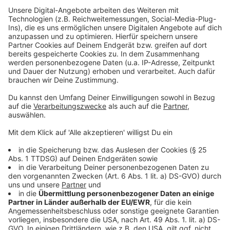
Verletzungen verursachen – von
Verbrennungen und
Verätzungen
bis hin zum
Verlust von Augenlicht
oder Gliedmaßen
.
Anzeige
Zoll stellt jedes Jahr tonnenweise
Pyrotechnik sicher
Anzeige
Bei Kontrollen an den Grenzen und in Paketsendungen
stellt der Zoll regelmäßig illegale Pyrotechnik sicher.
Allein im Jahr 2024 wurden mehr als sieben Tonnen
gefährliches Feuerwerk beschlagnahmt
. Besonders
problematisch: Teilweise sind CE-Zeichen gefälscht
oder Produkte falsch deklariert.