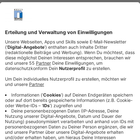
Anzeige
Am Sonntag (28. Dezember) ist in Deutschland der
offizielle Verkauf von Feuerwerk für Silvester
gestartet. Der
Zoll am Niederrhein
appelliert,
ausschließlich
zugelassene Feuerwerkskörper aus
dem deutschen Handel
zu kaufen. Besonders
Produkte aus dem Ausland oder aus dem Internet
bergen erhebliche Risiken.
Anzeige
Nur Feuerwerk mit CE-Zeichen ist erlaubt
Anzeige