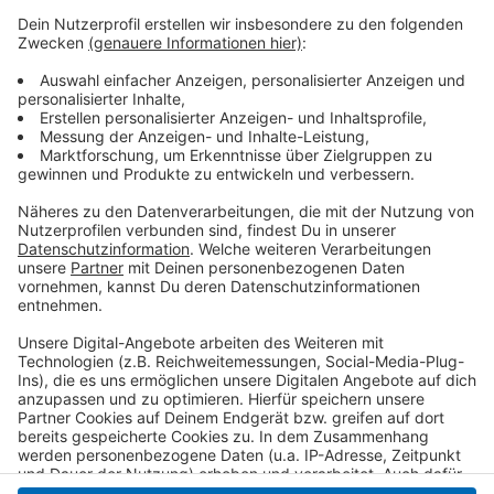
Anzeige
Im Gegensatz dazu ist Wolfsburg die Stadt mit den
saubersten zugelassenen Autos. Dort dominieren
Fahrzeuge mit den Abgasnormen Euro 5 und 6. Der
Grund dafür liegt laut KBA vor allem am VW-Standort,
der die Zulassung moderner Fahrzeuge in der Region
begünstigt.
Anzeige
Anzeige