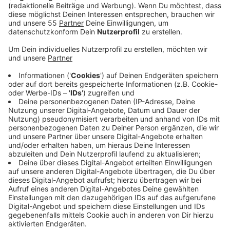
Anzeige
Laut aktuellen Daten des Kraftfahrt-Bundesamtes
haben fast 60 Prozent der Fahrzeuge am Niederrhein
eine veraltete Abgastechnik. In Krefeld fahren etwa
28 Prozent der Autos mit den Abgasnormen Euro 1 bis
4, im Kreis Viersen sind es rund zwei Prozent weniger.
Duisburg belegt im deutschlandweiten Ranking der
Städte mit den dreckigsten Autos Platz drei: Über 30
Prozent der zugelassenen Fahrzeuge entsprechen
dort den alten Abgasnormen.
Anzeige
Autostädte mit den saubersten Autos