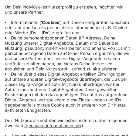
Die Marketinggesellschaft der Kreise Viersen, Kleve,
Wesel und Heinsberg finanziert sich normalerweise
über die Hotellerie. Deren Einnahmen sind aber wegen
Corona stark eingebrochen. Deswegen wird jeder Kreis
wohl in diesem und im kommenden Jahr jeweils noch
einmal 47.000 Euro zuzahlen. Viersen, Kleve und
Heinsberg haben die Zuschüsse zum Teil bereits
beschlossen, am Donnerstag (31.03.) entscheidet
noch der Kreistag von Wesel. Geschäftsführerin
Martina Baumgärtner hat gleichzeitig ein
Strategiekonzept mit den Schwerpunkten Kultur,
Naturerbe und nachhaltiger Tourismus angekündigt.
Anzeige