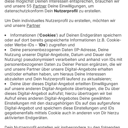
Anzeige
Der Niederrhein ist heute (11.11.) gemeinsam in die
fünfte Jahreszeit gestartet. Unter anderem in Krefeld:
Hier wurden um 11:11 Uhr Peter I. und Andrea III. zum
neuen Prinzenpaar für die kommende Session
ausgerufen. Im Historischen Ratssaal wurde ihnen
symbolisch der Rathausschlüssel überreicht.
Anzeige
Erstes männliches Prinzenpaar in Tönisvorst
Anzeige
In Tönisvorst müssen David I. und Roland I. noch etwas