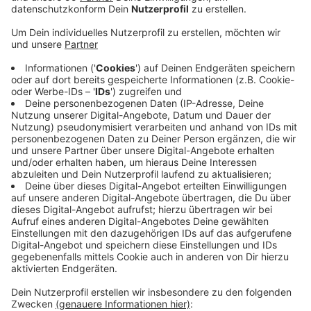
Die Stadt Viersen konnte die Quote der
Nichtschwimmer in den letzten Jahren trotzdem
deutlich senken. Die Stadtverwaltung hat sich vor
allem auf Vorschulkinder aus einem sozial schwachen
Umfeld konzentriert. Sie konnten kostenfrei an
Wassergewöhnungs und Schwimmkursen teilnehmen.
Außerdem sollte zusätzliches Personal die Lehrer im
Schwimmunterricht an den Schulen unterstützen. So
konnte die Stadt die Nichtschwimmrquote bei den
Viertklässern von knapp 29% im Vorjahr auf knapp 25%
in diesem Jahr senken. Auch in den anderen Kommunen
gibt es zahlreiche Angebote zum Schwimmenlernen:
Sieben Krefelder Grundschulen nehmen zum Beispiel
im kommenden Schuljahr an dem Projekt "Krefeld
Schwimmt" teil.
Anzeige