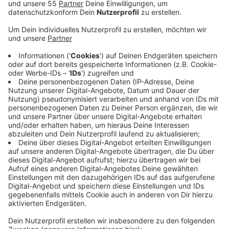
Anzeige
Die Maschinen starten vom Flughafen
Mönchengladbach aus. Der erste Flug ist am
kommenden Wochenende. Die freiwilligen Piloten
werden auf dem Hinflug in die Ukraine Medikamente
und medizinische Geräte an Bord haben. Auf dem
Rückweg sollen sie dann verletzte und kranke
Menschen mitbringen, die hier in Krankenhäusern
behandelt werden können. So kann zum Beispiel
Kriegsverletzten und Krebspatienten geholfen
werden. Die Hilfsflüge werden rein durch Spenden
finanziert. Besucher können sich am Samstag auf dem
Airport über die Aktion informieren und auch selber
spenden. Schirmherr ist Smudo von den Fantastischen
Vier, der als freiwilliger Pilot auch selbst bei der Aktion