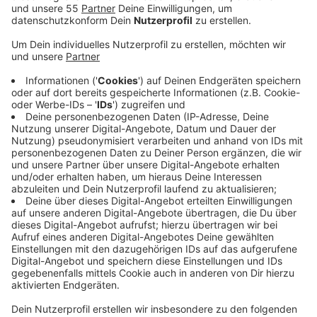
der Mindestlohn-Erhöhung.
Veröffentlicht:
Mittwoch, 23.02.2022 15:40
Anzeige
Die Erhöhung sei ein "Angriff auf die Tarifautonomie".
Mit dem Gesetz hebele die Bundesregierung hunderte
Tarifverträge aus, kritisiert die Unternehmerschaft.
Dadurch werde das Vertrauen der Betriebe verspielt.
Außerdem sei die Mindestlohn-Kommission aus
Gewerkschaften und Arbeitgebern übergangen
worden. Die Kommission hatte eine Erhöhung des
Mindestlohns ab Juli auf rund 10 Euro beschlossen.
Die Erhöhung auf jetzt 12 Euro habe nichts mehr mit
einem Mindestlohn zu tun, die sich an allgemeinen
Tarifen orientiert, kritisiert die Unternehmerschaft. Sie
fordert, den Mindestlohn später zu erhöhen - und