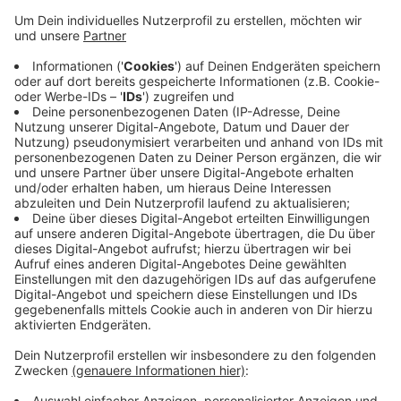
Anzeige
Bei dem Festakt schwören sie unter anderem auf die
Verfassung. Mit der Vereidigungsfeier sind die
angehenden Polizisten jetzt offiziell Beamte. Die
Polizistenausbildung dauert drei Jahre. Im Sommer
werden die Neupolizisten im Polizeialltag eingesetzt.
Sie schauen dann erstmal ihren Kollegen in den
verschiedenen Bereichen über die Schulter. Zum
Beispiel im Kriminalkommissariat.
Anzeige