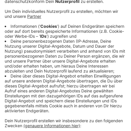
Anzeige
Mehr als 23.000 Menschen pendeln regelmäßig in die
Kreisstadt Viersen. Sie kommen meist aus den
umliegenden Kommunen wie Mönchengladbach,
Nettetal und Schwalmtal. Viele Einpendler zählt auch
Kempen. Tausende Berufstätige fahren tagtäglich
aber auch über die Kreisgrenzen hinaus. Etwa nach
Mönchengladbach, Düsseldorf oder Krefeld. Nach
Krefeld kommen jeden Tag mehr als 60.000 Pendler
aus anderen Kommunen zur Arbeit. Aber nur knapp
50.000 Krefelder pendeln für den Job in eine andere
Stadt oder Gemeinde.
Anzeige