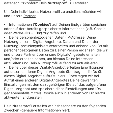
Behörden haben teils deutlich mehr Strafzettel
wegen zu schnellen Fahrens verteilt.
Veröffentlicht:
Donnerstag, 29.12.2022 08:49
Anzeige
Über 2,6 Millionen Euro hat die Stadt Krefeld mit
Knöllchen wegen zu schnellen Fahrens eingenommen.
Im Vergleich zum Vorjahr ein Plus von über 30 Prozent.
Die meisten Geschwindigkeitsüberschreitungen haben
die Behörden an den Autobahnauffahrten an der
Berliner Straße registriert. Aber nicht nur in Krefeld
fahren wieder mehr Menschen zu schnell - Im Kreis
Viersen haben sich die Einnahmen aus Blitzer-
Bußgeldern in diesem Jahr schon mehr als verdoppelt.
Anzeige