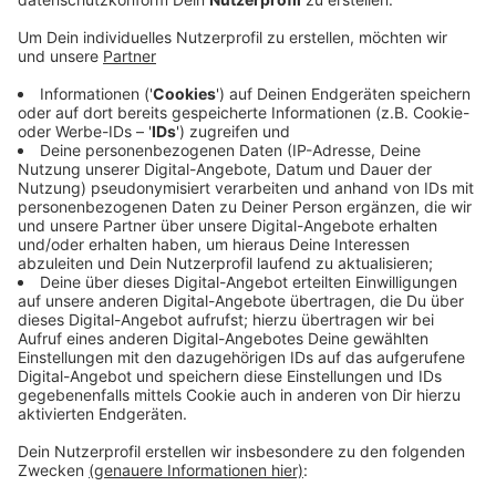
Veröffentlicht:
Montag, 10.06.2024 12:01
Anzeige
Wenn auf dem Platz eine sehr hitzige Stimmung
entsteht, sollen Schiedsrichter demnach Spiele
unterbrechen können. Durch ein Handzeichen werden
die Spieler laut dem FVN in ihre jeweiligen Strafräume
geschickt - Trainer, Kapitäne und beispielsweise
Ordner treffen sich dann im Mittelkreis und bekommen
erklärt, warum das Spiel unterbrochen wird. Unter
anderem damit verstärkt der DFB seine Maßnahmen
gegen Gewalt.
Anzeige