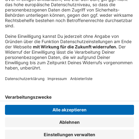
Fahrschulen könnten auf ein festes Ladenlokal oder
einen klassischen Schaltwagen verzichten.
Stattdessen sollen angehende Fahrerinnen und Fahrer
verstärkt
am Simulator
üben.
Anzeige
Anzeige
Anzeige
Anzeige