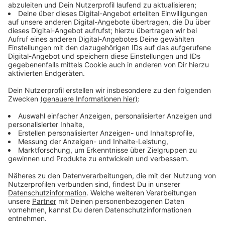
Fahrlehrer trotz Reform kaum sinken dürfte. Grund sind
gestiegene Preise für Autos, Benzin und Personal in
den Fahrschulen.
Anzeige
Sorge um Ausbildungsqualität
Anzeige
Neben den finanziellen Aspekten fürchten Fahrlehrer,
dass weniger Präsenzunterricht die Qualität der
Ausbildung beeinträchtigen könnte. Theorieunterricht
im digitalen Raum könne den direkten Austausch mit
den Fahrlehrenden kaum ersetzen, heißt es von
mehreren Fahrschulen in der Region. Kürzere
Prüfzeiten seien problematisch, weil Staus oder
Baustellen dafür sorgen könnten, dass Prüfer weniger