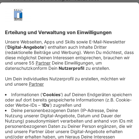
Anzeige
Zweifel an echter Kostenersparnis
Anzeige
Für viele Fahrlehrer wirft der Plan Fragen auf. Horst
Wintgen, Vorstandsmitglied des Fahrlehrerverbands
Nordrhein und Fahrschulinhaber im Kreis Viersen,
bezweifelt, dass die Digitalisierung tatsächlich zu
geringeren Kosten führt. „Die Frage ist, ob wirklich
gespart oder nur verlagert wird“, sagt er.
Der durchschnittliche Preis für den Pkw-Führerschein
liegt laut Bundesverkehrsministerium derzeit bei rund
3.400 Euro – ein Betrag, der nach Einschätzung vieler