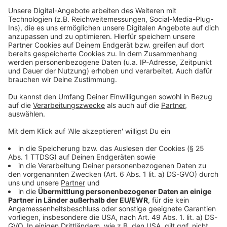
Fahranteile sehen. Außerdem lasse sich die
Praxis im
Dunkeln
kaum realistisch am Simulator nachbilden.
Wintgen bezweifelt auch, dass die Reform tatsächlich
spart: „Am Ende werden viele Kosten nur verlagert,
nicht reduziert.“ Viele Fahrlehrer am Niederrhein teilen
diese Einschätzung. Sie befürchten, dass der
Führerschein auch mit den neuen Regeln
nicht
wesentlich günstiger
wird.
Anzeige
Minister will Ausbildung günstiger machen
Anzeige
Bundesverkehrsminister Schnieder hat nun eine
Reform vorgeschlagen, um die Kosten zu senken.
Prüfungen sollen künftig kürzer werden, und