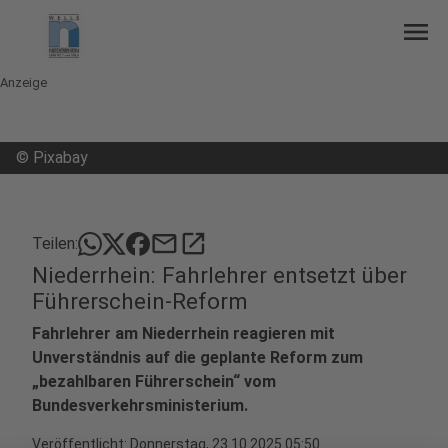
menu
Anzeige
©
Pixabay
mail
open_in_new
Teilen:
Niederrhein: Fahrlehrer entsetzt über
Führerschein-Reform
Fahrlehrer am Niederrhein reagieren mit
Unverständnis auf die geplante Reform zum
„bezahlbaren Führerschein“ vom
Bundesverkehrsministerium.
Veröffentlicht:
Donnerstag, 23.10.2025 05:50