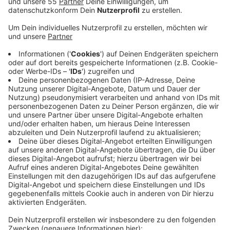
Anzeige
Dann bekommen Eltern immer samstags, sonntags
oder an Feiertagen zwischen 10 und 22 Uhr online eine
erste Meinung vom Arzt. Seit dem Jahreswechsel
2022/23 gab es die Videosprechstunde immer mal
wieder über Feier- und Brückentage. Das Ziel war, die
Kinderarzt- und Notdienstpraxen zu entlasten. Das hat
gut geklappt, sagt die KVNO. Fast der Hälfte der rund
5.000 Anrufer konnte per Video geholfen werden. Nur
jedem achten Patienten wurde geraten, in die
Kindernotdienstpraxis zu gehen. Die
Videosprechstunde kann
kostenlos
über die
116 117
angefragt werden. Nötig sei nur eine stabile
Internetverbindung, ein Endgerät mit Kamera und ein
ruhiges Plätzchen, so die Kassenärztliche Vereinigung.