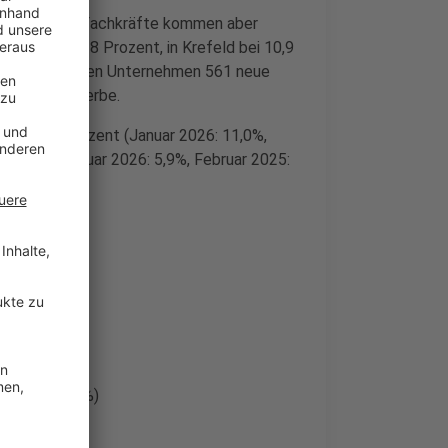
gerung, viele Fachkräfte kommen aber
im Bezirk bei 8 Prozent, in Krefeld bei 10,9
chzeitig meldeten Unternehmen 561 neue
n und Baugewerbe.
l bei 10,9 Prozent (Januar 2026: 11,0%,
 Prozent (Januar 2026: 5,9%, Februar 2025:
Vorjahr: 4,9%)
,1%)