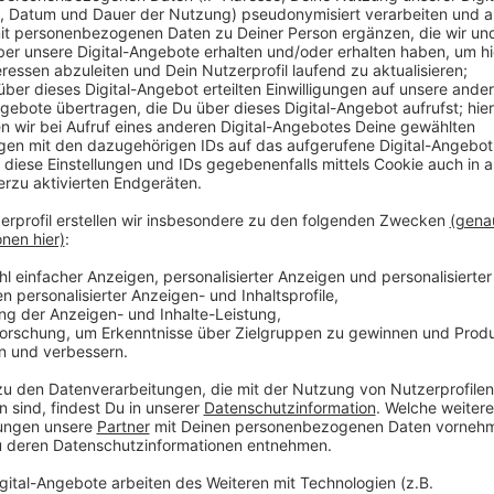
Besonders bei jungen Arbeitslosen gab es eine Stei
schnell wieder in Arbeit. Die Arbeitslosenquote liegt 
Prozent und im Kreis Viersen bei 5,9 Prozent. Glei
Stellen – vor allem im Handel, im Gesundheitswese
In der Stadt Krefeld liegt die Arbeitslosigkeit aktuel
Februar 2025: 11,2%), im Kreisgebiet Viersen bei 5,9
6,1%).
Anzeige
Die konkreten Zahlen im Kreis Viersen:
Anzeige
Kempen (Kempen, Grefrath, Tönisvorst): 4,8 Prozent (
Nettetal (Nettetal, Brüggen): 5,6 Prozent (Vorjahr: 6