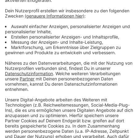
Impfnachweis
Genesenennachweis
Mindestens 11 Tage alt, maximal 180 Tage alt
Negatives Testergebnis
Nicht älter als 24 Stunden.
PCR oder auch Schnelltest ist möglich.
Ein Selbsttest ist nicht erlaubt.
Diese Regelungen gelten nicht für Kinder unter 12
Jahren.
Anzeige