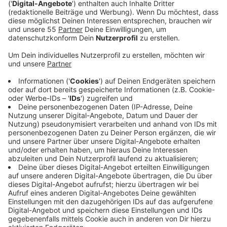
Veröffentlicht:
Samstag, 04.09.2021 09:51
Anzeige
3G-Regel für Einreise
Anzeige
Weil die Zahlen in Deutschland, insbesondere in
Nordrhein-Westfalen, aktuell so hoch sind, haben die
Niederländer Deutschland ab dem 04. September als
Hochrisikogebiet eingestuft. Ab Montag, den 06.
September um 09:00 Uhr müssen wir dann bei der
Einreise einen der 3G-Nachweise vorzeigen können: