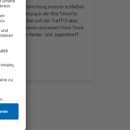
en und die Einrichtung musste schließen.
ergehender Umzug in die Kita "Unter'm
m 28. September soll der Treff13 aber
Kicker, Tischtennis und einem Food Truck.
e konnte der Kinder- und Jugendtreff
n arbeiten.