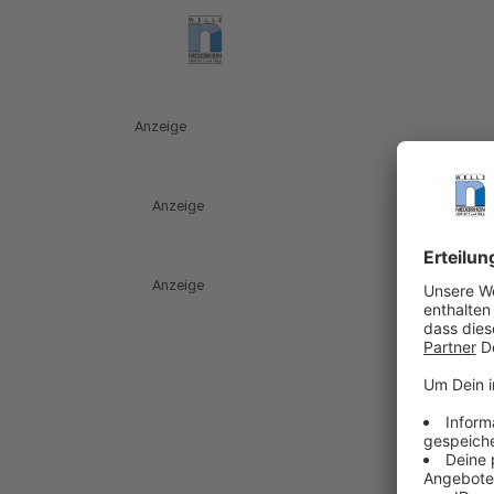
Anzeige
Anzeige
Anzeige