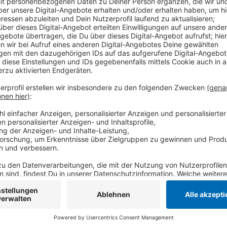
Vor zwei Jahren hatte es einen Wasserschaden gegeb
Es folgte eine umfangreiche Sanierung und ein vorüb
Regenbogen". Aktuell laufen noch letzte Arbeiten. A
wieder öffnen - unter anderem mit Musik, Hüpfburg, 
Wegen des Wasserschadens und der Corona-Pandemi
2020 zum bisher letzten Mal unter Normalbedingunge
Anzeige