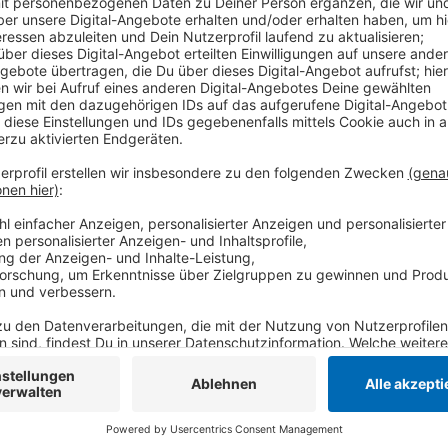
Die Gemeinde Niederkrüchten ruft Hundebesitzer desh
Auch wenn freilaufende Hunde nicht auf Wildtiere lo
anrichten. Sie schrecken nämlich Rehe und Co. auf, 
Aufzucht von Jungtieren hat.
Anzeige