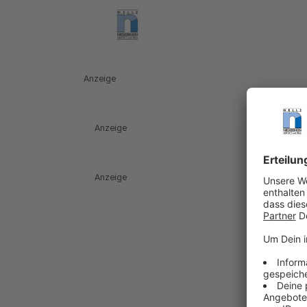
Anzeige
Anzeige
Anzeige