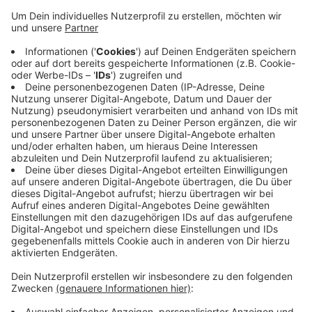
Dem VSR-Gewässerschutz liegen die Ergebnisse
daraus jetzt vor. In 41 von 72 abgegebenen
Wasserproben wurden demnach zu hohe Nitratwerte
festgestellt. Laut dem Verein liegen die Grenzwerte
für Nitrat im Trinkwasser in Deutschland bei 50
Milligramm pro Liter - festgestellt wurden teilweise
bis zu 240 Milligramm pro Liter. Bei solchen Mengen
kann sich dann zum Beispiel Nitrat im Gemüse
ablagern. Und wer mit dem Wasser seinen Gartenteich
befüllt, muss mit mehr Algenwachtum rechnen.
Anzeige