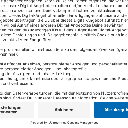
Bis sich daran etwas ändert, wird es aber wohl noch
Lage auf der Mittelstraße zu entlasten, muss der Kr
bereits in Kontakt, sagt Niederkrüchtens Bürgerme
zeitnah gefunden werden. Die Mittelstraße ist auße
Mobilitätskonzept. Bei dem konnten die Menschen vo
jetzt in die Planungen miteinfließen, heißt es.
Anzeige