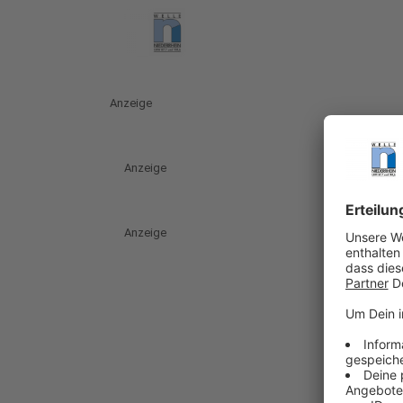
Anzeige
Anzeige
Anzeige