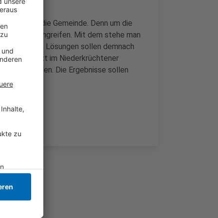
 dauern, sagt die Gemeinde. Denn um die
eis Viersen eingreifen. Mit dem stehe man
ister Wassong. Lösungen sollen demnach
rdem ein Punkt im Niederkrüchtener
r Ort mitreden. Die Ergebnisse sollen