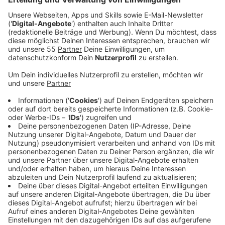
Anzeige
Der 29-Jährige besingt die Ausflucht eines
Wochenendes, das sich zwischen spanischen Drinks
und leichter Bekleidung kontrastreich und farbenfroh
vom stressigen Alltag absetzt – "48 hours of heaven"
lautet die Zeile. Den Treibstoff von "Weekend Lover"
bildet die Vorfreude auf jene 48 Stunden, in denen
Lust und Ekstase keine Grenzen gesetzt seien sollen,
in denen alles kann und nichts muss. Das Wochenende
als Utopie und Sehnsuchtsort des Alltagstrotts und
als Inbegriff des echten Lebens.
Entstanden ist "Weekend Lover" nicht bloß unter
Mithilfe von Santos’ langjährigen Weggefährten
Djorkaeff und Beatzarre, sondern auch in Kollaboration
mit dem Producer-Powerhouse Purple Disco Machine.