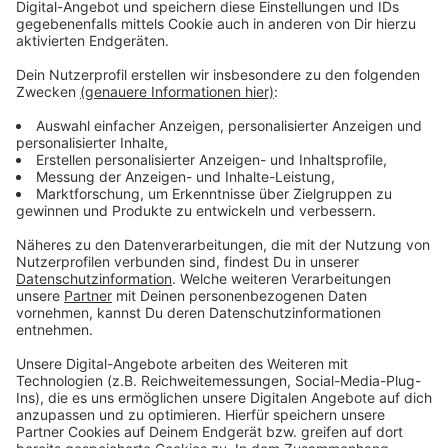
Den Song könnt ihr euch hier anhören.
Anzeige
Wir benötigen Ihre
Zustimmung, um den YouTube
Video-Service zu laden!
Wir verwenden einen Service eines
Drittanbieters, um Videoinhalte
einzubetten. Dieser Service kann
Daten zu Ihren Aktivitäten
sammeln. Bitte lesen Sie die
Details durch und stimmen Sie der
Nutzung des Service zu, um dieses
Video anzusehen.
Mehr Informationen