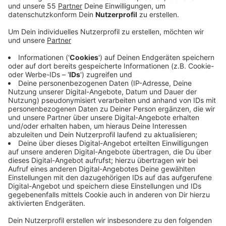
Anzeige
Darauf weist die Gewerkschaft Nahrung-Genuss-
Gaststätten hin, die sich auf Zahlen der Arbeitsagentur
beruft. Sie will dieses Jahr Abhilfe schaffen. Die
Betroffenen liegen beim Einkommen unter der
amtlichen Niedriglohnschwelle von 2.344 Euro brutto
im Monat. In Restaurants, Hotels, Bäckereien und
Metzgereien arbeiten besonders viele Menschen zu
Mini-Löhnen, so die NGG. Sie habe sich deshalb für
2023 vorgenommen, bei Tarifverhandlungen eine
kräftige Erhöhung der Löhne durchzusetzen. Wegen
der hohen Inflation sei das Ziel, die Einstiegslöhne auf
mindestens 13 Euro pro Stunde anzuheben. Zusätzlich
brauche es eine Inflationsausgleichsprämie. Bis zu
3.000 Euro ohne Steuern und Abgaben seien ein gutes
Instrument, das die Bundesregierung den Unternehmen