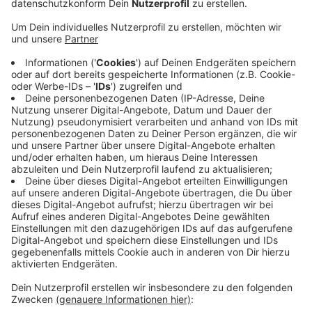
Veröffentlicht:
Mittwoch, 01.04.2020 13:08
Anzeige
Die Gewerkschaft warnt auch davor, in das
Arbeitszeitgesetz einzugreifen. Die Corona-Pandemie
dürfe nicht benutzt werden, um Höchstgrenzen bei
der Arbeitszeit auszuhebeln. Zuvor hatte es
Forderungen gegeben, diese Regelungen zu lockern.
Die NGG hält dagegen und sagt, gesetzliche
Standards seien wichtig, sonst leide am Ende die
Gesundheit der Beschäftigten. Das Arbeitszeitgesetz
sieht vor, dass Angestellte nicht mehr als zehn
Stunden am Tag und 60 Stunden pro Woche arbeiten.
Anzeige