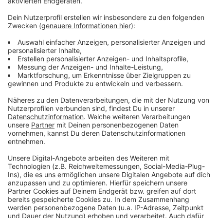
Mehr als 30 Menschen haben sich schon im August
2024 bei den Standesämtern am Niederrhein für eine
Namens- und Geschlechtsänderung angemeldet. Nach
drei Monaten können sie dann die endgültige Erklärung
abgeben. In Kempen haben sich 10 Personen
angemeldet, die alle im November 2024 Termine für
die Erklärung haben. In Viersen sind es 13 Menschen
und in Willich 7. Auch in Grefrath haben sich einige
Menschen gemeldet, um sich über das Thema zu
informieren.
Anzeige