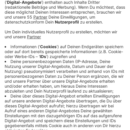
Veröffentlicht:
Donnerstag, 31.10.2024 10:42
Anzeige
Am Freitag (01.11.) tritt das neue
Selbstbestimmungsgesetz in Kraft. Dieses Gesetz
soll es Menschen erleichtern, ihren Vornamen und ihr
Geschlecht beim Standesamt ändern zu lassen. Seit
August 2024 können sich Menschen für diese
Änderungen anmelden, und am Niederrhein haben
bereits viele diese Möglichkeit genutzt.
Anzeige
Hohe Anmeldezahlen am Niederrhein
Anzeige