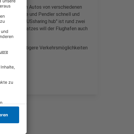
Räder und auch Autos von verschiedenen
len Fluggäste und Pendler schnell und
nnen. Der "DUSsharing hub" ist rund zwei
es Sharing-Platzes will der Flughafen auch
en. -
e uns nachhaltigere Verkehrsmöglichkeiten