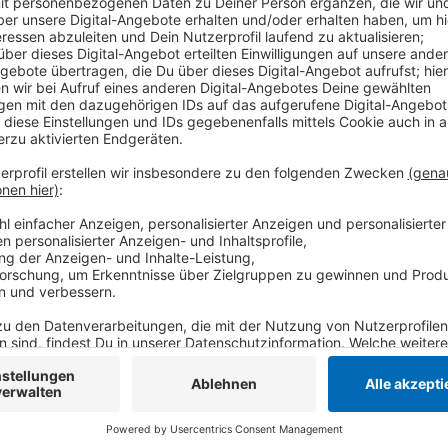
An einem zentralen Punkt sollen E-Scooter, Roller, 
Anbietern ausgeliehen und abgestellt werden. So sol
unkompliziert verschiedene Verkehrsmittel nutzen kö
Minuten vom Terminal entfernt. Mit der Errichtung d
einen Beitrag zur Europäischen Mobilitätswoche leist
Das ist eine Aktion der Europäischen Kommission, di
nahbringen möchte.
Anzeige