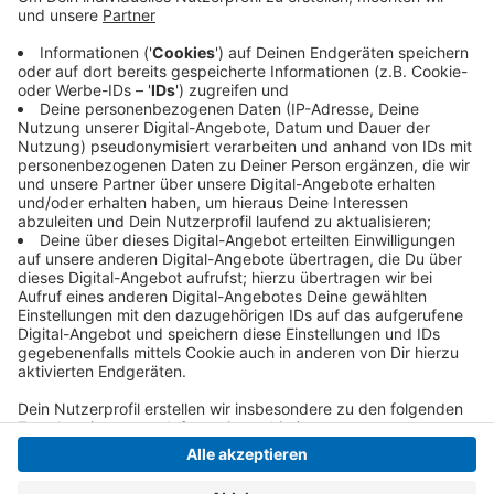
Restaurants, Fitnessstudios oder Geschäften. Die
AzubiCard gilt ähnlich wie der Schüler- oder
Studienausweis deutschlandweit. Im Bezirk der
Industrie- und Handelskammer Mittlerer
Niederrhein gibt es rund 12.000 Auszubildende.
Veröffentlicht:
Mittwoch, 20.10.2021 09:06
Anzeige
Anzeige
Anzeige