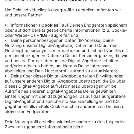
Veröffentlicht:
Montag, 01.03.2021 16:10
Anzeige
Gleiches gelte auch für den geplanten Radschnellweg
zwischen Krefeld und Mönchengladbach. Im Zuge der
Projekte werde es zur Abholzung zahlloser Bäume
kommen, heißt es. Die Bedenken habe man jetzt auch
an den Mönchengladbacher Oberbürgermeister Felix
Heinrichs weitergereicht. Vor rund 50 Jahren wurde die
Eisenbahnstrecke von Viersen über Kaarst nach
Düsseldorf eingestellt, weil sie nicht mehr
wirtschaftlich war.
Anzeige