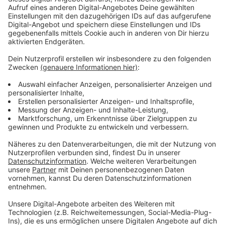
dieser Aussage teilweise zu. Die Hälfte der Befragten
sieht, abgesehen von Wahlen, nicht genug
Beteiligungsmöglichkeiten. Nicht einmal jeder Zehnte
glaubt, dass die Parteien offen für die Ideen junger
Menschen sind. Und nur 8 Prozent denken, dass die
Politik die Sorgen junger Menschen wirklich ernst
nimmt.
Anzeige
Frust spielt eine große Rolle
Anzeige
Es ist vor allem Frust, der eine Rolle spielt. Die
Umfrage zeigt nämlich, dass junge Menschen an
gesellschaftlichen und politischen Themen
grundsätzlich interessiert sind. Fast zwei Drittel