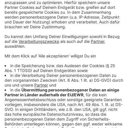
schauen sich gesellschaftspolitische Themen genau
an. Zum Beispiel bei den Themen Krieg und Frieden,
Gesundheit, Inflation oder Bildung. Die Experten der
Bertelsmann-Stiftung sagen, dass es nötig wäre, dass
die Politik die Meinung junger Menschen stärker
einbindet. Denn es gäbe ein großes Interesse aber
eben wenig Hoffnung, dass sich der Einsatz lohnt und
dass die Argumente überhaupt gehört werden.
Autor: José Narciandi
Anzeige
Anzeige