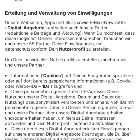
Veröffentlicht:
Donnerstag, 12.12.2024 11:54
Anzeige
Wenn man in der Welt was verändern und bewirken
möchte, geht man in die Politik. Denkste: Viele junge
Menschen glauben nicht daran, dass sich politischer
Einsatz lohnt. Das ist das Ergebnis einer Umfrage im
Auftrag der Bertelsmann-Stiftung. Repräsentativ
wurden mehr als 2.500 Menschen im Alter zwischen 16
und 30 Jahren befragt. Kernergebnis: Nur knapp jeder
Fünfte glaubt daran, dass es einen Unterschied macht,
sich persönlich für ein bestimmtes Thema
einzusetzen. 38 Prozent der Befragten geben an, der
Politik zu misstrauen, ein weiteres Drittel stimmt