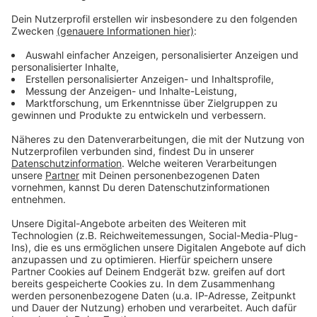
pflegerischen Mitarbeitenden abstimmen. Dazu gehört
auch die neue RTW-Liegendanfahrt mit optimierter
Zuwegung und Kurzzeitparkplätzen für Selbstzuweiser
direkt vor dem Eingang“ - Dr. Guido Kemmeries,
Chefarzt des Instituts für Notfallmedizin.
Nach Angaben des Krankenhauses arbeitet in Hüls und
Uerdingen ein gemeinsames Team aus neun
Notfallmedizinern, die standortübergreifend
eingesetzt werden. Damit sollen einheitliche
Standards und verlässliche Abläufe in der Versorgung
gesichert werden. Helios betont, dass die
Notaufnahme zentral im Haus liegt und dadurch
schnelle Abläufe möglich sind. Gerade in Notfällen
spielen kurze Wege eine wichtige Rolle. Das gilt
sowohl für die Behandlung im Haus als auch für die
Übergabe durch den Rettungsdienst.
Anzeige