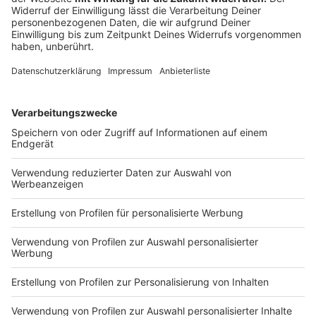
Emotionen wecken, motivieren und Zuversicht stärken“
- Mathias Lehmann, Chefarzt.
Lehmann verweist zudem darauf, dass die Zahl der
Einzelzimmer von einem auf vier erhöht wurde.
Dadurch seien bei Bedarf auch Isolierungen besser
möglich, ohne andere Betten sperren zu müssen. Nach
Angaben des Krankenhauses können auf der
Intensivstation nun alle internistischen
Krankheitsbilder behandelt werden, ausgenommen
Neurologie und interventionelle Kardiologie. Neben
chirurgischen Fächern, Gastroenterologie und
kontinuierlicher Dialyse wird damit das
Behandlungsspektrum erweitert. Helios sieht darin
auch eine Entlastung für die medizinische Versorgung
in der Region.
Anzeige