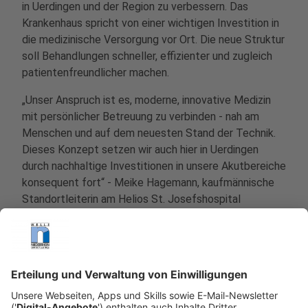
in Uerdingen und der Region zu verbessern. Das
Krankenhaus spricht von einer wichtigen Investition in
die medizinische Versorgung vor Ort. Die neue Struktur
soll Behandlungen schneller, effizienter und zugleich
patientenfreundlicher machen.
„Unser Anspruch ist es, moderne, innovative Medizin
mit persönlicher Betreuung zu verbinden - nah am
Menschen und auf dem neuesten Stand der Technik.
Dieses Konzept setzen wir auch hier in Uerdingen
durch nachhaltige Investitionen in unsere Akutbereiche
konsequent fort“ - Meike Hagemann, kaufmännische
Standortleiterin am Helios St. Josefshospital
Uerdingen.
Anzeige
Mehr Kapazitäten in der Notaufnahme in