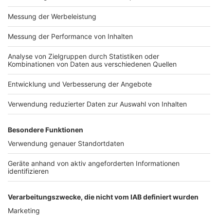
Bedeutung für die Versorgung in Krefeld-
Uerdingen
Anzeige
Mit den neuen Bereichen rücken Notaufnahme und
Intensivstation fachlich und räumlich enger zusammen.
Das soll die Abläufe in der Akutversorgung weiter
verbessern. Das Krankenhaus nennt Sicherheit,
Effizienz und eine patientenzentrierte Organisation als
zentrale Ziele des Umbaus. Besonders für
schwerkranke Menschen und Notfallpatienten sollen
dadurch bessere Bedingungen entstehen. Nach
Darstellung von Helios werden zugleich zusätzliche
Kapazitäten geschaffen, die in der Region gebraucht
werden.
Anzeige