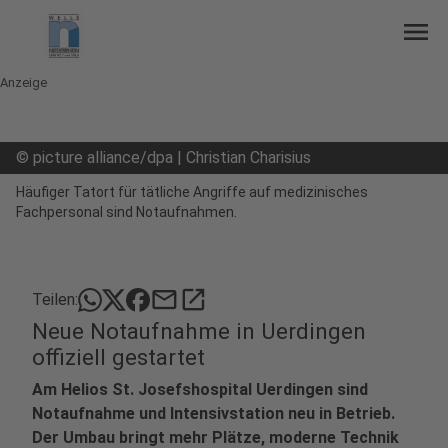
menu
Anzeige
©
picture alliance/dpa | Christian Charisius
Häufiger Tatort für tätliche Angriffe auf medizinisches
Fachpersonal sind Notaufnahmen.
mail
open_in_new
Teilen:
Neue Notaufnahme in Uerdingen
offiziell gestartet
Am Helios St. Josefshospital Uerdingen sind
Notaufnahme und Intensivstation neu in Betrieb.
Der Umbau bringt mehr Plätze, moderne Technik