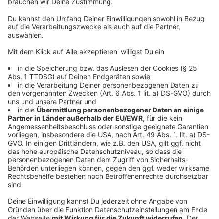
Intensivstation in Uerdingen deutlich
erweitert
Anzeige
Auch die Intensivstation wurde umfassend erweitert
und neu organisiert. Sie befindet sich jetzt im ersten
Obergeschoss in direkter Nähe zu Radiologie und
Endoskopie. Dort stehen vier Einzel- und vier
Doppelzimmer zur Verfügung. Nach Angaben von
Helios können damit bis zu zwölf schwerkranke
Patientinnen und Patienten versorgt werden. Alle
Plätze sind mit moderner Beatmungstechnik und
Monitoring ausgestattet. Dazu kommen neue Bereiche
für Physiotherapie und Gespräche mit Angehörigen.
„Die Naturaufnahmen sollen Erinnerungen und positive